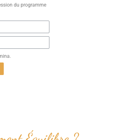
session du programme
mina.
ment Équilibre ?