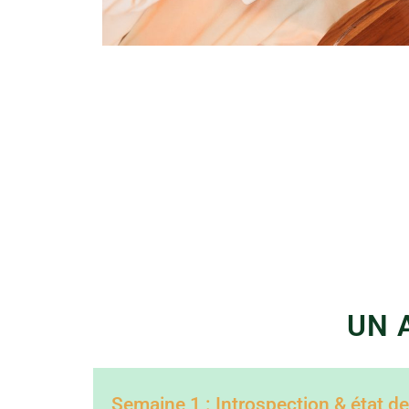
UN 
Semaine 1 : Introspection & état de