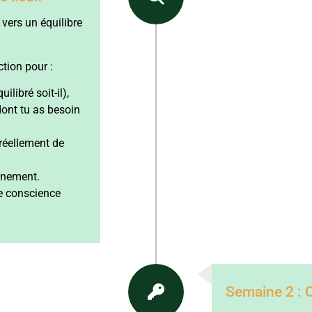
ers un équilibre
tion pour :
ilibré soit-il),
 dont tu as besoin
 réellement de
inement.
de conscience
Semaine 2 : 